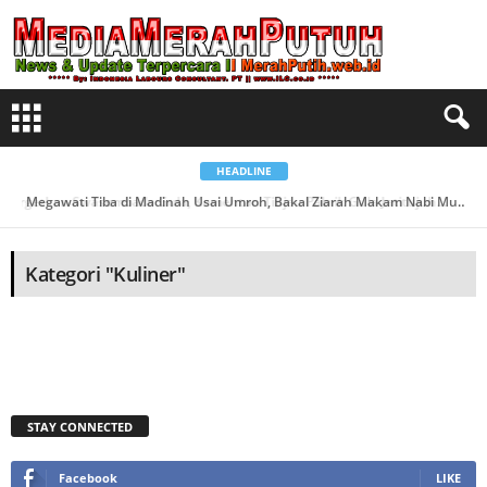
B
e
r
i
t
a
K
a
t
e
g
o
HEADLINE
r
i
Targetkan Swasembada Gula, Kementan Tinjau Pabrik Gula Jatitujuh di Majalengka...
Megawati Tiba di Madinah Usai Umroh, Bakal Ziarah Makam Nabi Muhammad...
K
u
l
i
n
Kategori "Kuliner"
e
r
STAY CONNECTED
Facebook
LIKE