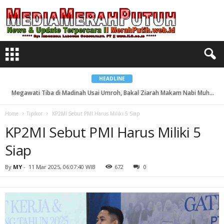
K
P
2
M
I
S
e
b
u
t
P
M
HEADLINE
I
H
Megawati Tiba di Madinah Usai Umroh, Bakal Ziarah Makam Nabi Muhammad...
a
r
u
Home
Tipikor
KP2MI Sebut PMI Harus Miliki 5 Siap
s
M
KP2MI Sebut PMI Harus Miliki 5
i
l
i
Siap
k
i
5
By
MY
-
11 Mar 2025, 06:07:40 WIB
672
0
S
i
a
p