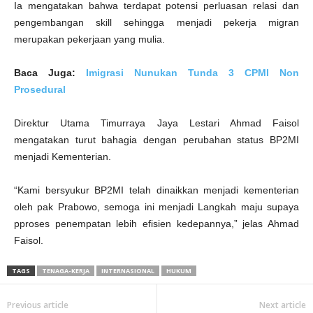
Ia mengatakan bahwa terdapat potensi perluasan relasi dan
pengembangan skill sehingga menjadi pekerja migran
merupakan pekerjaan yang mulia.
Baca Juga:
Imigrasi Nunukan Tunda 3 CPMI Non
Prosedural
Direktur Utama Timurraya Jaya Lestari Ahmad Faisol
mengatakan turut bahagia dengan perubahan status BP2MI
menjadi Kementerian.
“Kami bersyukur BP2MI telah dinaikkan menjadi kementerian
oleh pak Prabowo, semoga ini menjadi Langkah maju supaya
pproses penempatan lebih efisien kedepannya,” jelas Ahmad
Faisol.
TAGS
TENAGA-KERJA
INTERNASIONAL
HUKUM
Previous article
Next article