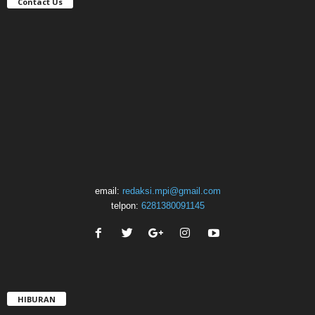
Contact Us
email:
redaksi.mpi@gmail.com
telpon:
6281380091145
HIBURAN