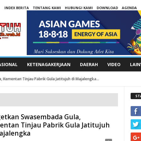
INDEX BERITA
TENTANG KAMI
HUBUNGI KAMI
DOWNLOAD
AGENDA
ASIONAL
KETENAGAKERJAAN
DAERAH
VIDEO
LAIN
entan Tinjau Pabrik Gula Jatitujuh di Majalengka...
sai Umroh, Bakal Ziarah Makam Nabi Muhammad...
ST
getkan Swasembada Gula,
ntan Tinjau Pabrik Gula Jatitujuh
ajalengka