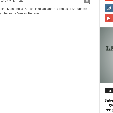
0
:43:27, 20 Mei 2026
tih - Majalengka, Seusai lakukan tanam serentak di Kabupaten
yu bersama Menteri Pertanian...
BE
Sabe
Higl
Peng