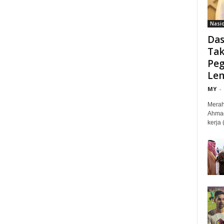
Nasi
Das
Tak
Peg
Le
MY
-
Merah
Ahmad
kerja 