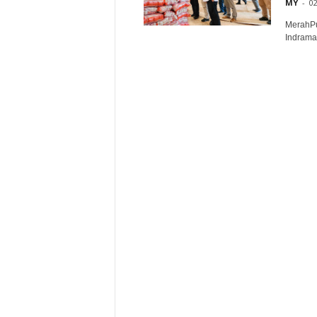
MY
-
02
MerahPu
Indrama