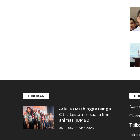
HIBURAN
PO
Nasio
Ariel NOAH hingga Bunga
Citra Lestari isi suara film
Olahr
animasi JUMBO
Tipiko
06:08:00, 11 Mar 2025
Intern