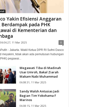
onal
co Yakin Efisiensi Anggaran
 Berdampak pada PHK
awai di Kementerian dan
mbaga
06:06:27, 11 Mar 2025
0
Putih - Jakarta. Wakil Ketua DPR RI Sufmi Dasco
 meyakini, tidak akan ada pemutusan hubungan
(PHK) pegawai...
Megawati Tiba di Madinah
Usai Umroh, Bakal Ziarah
Makam Nabi Muhammad
06:08:31, 11 Mar 2025
Sandy Walsh Antusias Jadi
Bagian Tim Yokohama F
Marinos
06:08:15, 11 Mar 2025