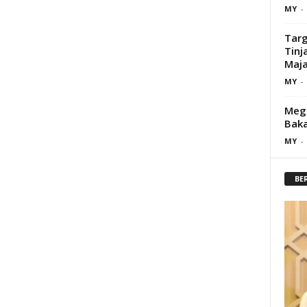
MY
-
Tar
Tinj
Maj
MY
-
Mega
Bak
MY
-
BE