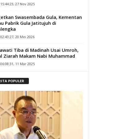
15:44:23, 27 Nov 2025
getkan Swasembada Gula, Kementan
au Pabrik Gula Jatitujuh di
alengka
02:43:27, 20 Mei 2026
wati Tiba di Madinah Usai Umroh,
al Ziarah Makam Nabi Muhammad
06:08:31, 11 Mar 2025
RITA POPULER