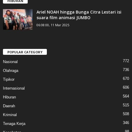
HIBURAN
Ariel NOAH hingga Bunga Citra Lestari isi
suara film animasi JUMBO
06:08:00, 11 Mar 2025
POPULAR CATEGORY
772
Nasional
736
Olahraga
670
Tipikor
606
Internasional
564
Hiburan
515
Daerah
508
Kriminal
346
Tenaga Kerja
98