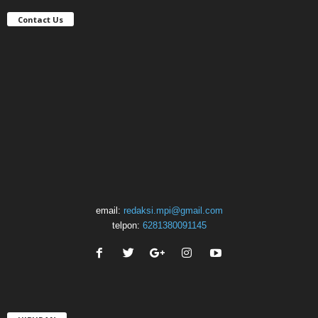
Contact Us
email:
redaksi.mpi@gmail.com
telpon:
6281380091145